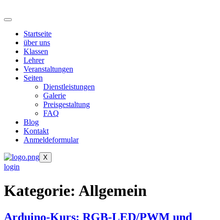
Zum
Inhalt
springen
Startseite
über uns
Klassen
Lehrer
Veranstaltungen
Seiten
Dienstleistungen
Galerie
Preisgestaltung
FAQ
Blog
Kontakt
Anmeldeformular
X
login
Kategorie:
Allgemein
Arduino-Kurs: RGB-LED/PWM und